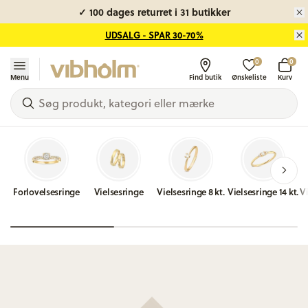
✓ Gratis gavepose
UDSALG - SPAR 30-70%
0
0
Menu
Find butik
Ønskeliste
Kurv
Forlovelsesringe
Vielsesringe
Vielsesringe 8 kt.
Vielsesringe 14 kt.
Vi