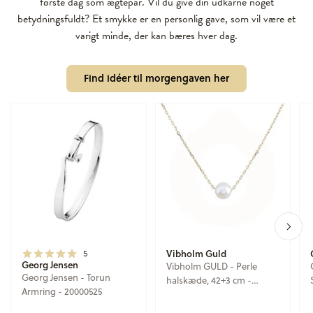
første dag som ægtepar. Vil du give din udkårne noget
betydningsfuldt? Et smykke er en personlig gave, som vil være et
varigt minde, der kan bæres hver dag.
Find idéer til morgengaven her
5
Vibholm Guld
Georg Jensen
Vibholm GULD - Perle
Georg Jensen - Torun
halskæde, 42+3 cm -
Armring - 20000525
GA45392