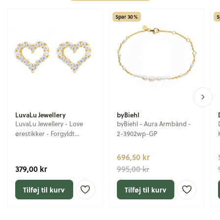
Spar 30%
S
LuvaLu Jewellery
byBiehl
LuvaLu Jewellery - Love
byBiehl - Aura Armbånd -
ørestikker - Forgyldt
2-3902wp-GP
sterlingsølv
696,50 kr
379,00 kr
995,00 kr
Tilføj til kurv
Tilføj til kurv